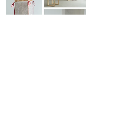
info@temporartshop.com
Kronobergsgatan 9
11238 Stockholm